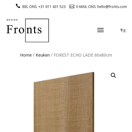
BEL ONS. +31 611 431 523
E-MAIL ONS. hello@fronts.com
TOGGLE
0
NAVIGATION
Home
/
Keuken
/ FOREST ECHO LADE 60x80cm