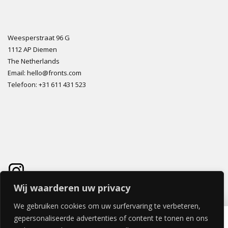
Weesperstraat 96 G
1112 AP Diemen
The Netherlands
Email: hello@fronts.com
Telefoon: +31 611 431 523
Wij waarderen uw privacy
We gebruiken cookies om uw surfervaring te verbeteren,
FOREST ECHO LADE 60x80cm
gepersonaliseerde advertenties of content te tonen en ons
€
164,56