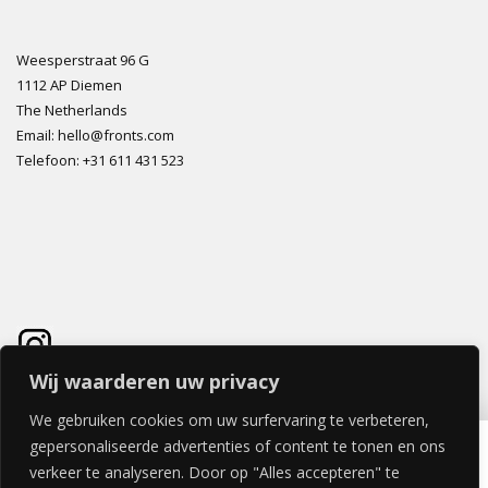
Weesperstraat 96 G
1112 AP Diemen
The Netherlands
Email: hello@fronts.com
Telefoon: +31 611 431 523
Wij waarderen uw privacy
We gebruiken cookies om uw surfervaring te verbeteren,
FOREST ECHO DEUR 30x100cm
gepersonaliseerde advertenties of content te tonen en ons
€
101,64
verkeer te analyseren. Door op "Alles accepteren" te