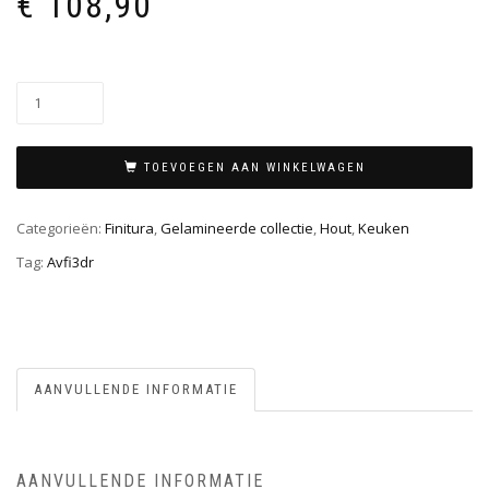
€
108,90
TOEVOEGEN AAN WINKELWAGEN
Categorieën:
Finitura
,
Gelamineerde collectie
,
Hout
,
Keuken
Tag:
Avfi3dr
AANVULLENDE INFORMATIE
AANVULLENDE INFORMATIE