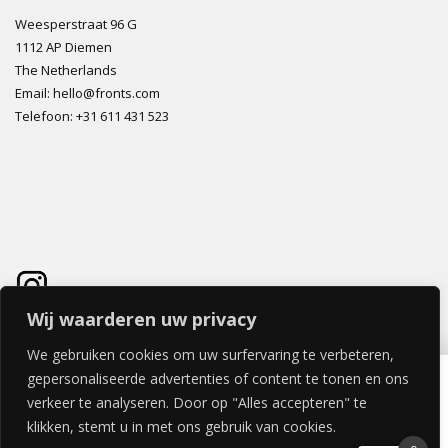
Weesperstraat 96 G
1112 AP Diemen
The Netherlands
Email: hello@fronts.com
Telefoon: +31 611 431 523
Wij waarderen uw privacy
We gebruiken cookies om uw surfervaring te verbeteren,
FINITURA LADE 80x40cm
gepersonaliseerde advertenties of content te tonen en ons
€
108,90
verkeer te analyseren. Door op "Alles accepteren" te
klikken, stemt u in met ons gebruik van cookies.