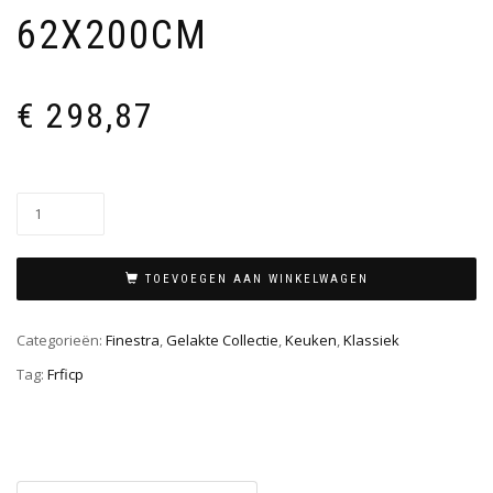
62X200CM
€
298,87
TOEVOEGEN AAN WINKELWAGEN
Categorieën:
Finestra
,
Gelakte Collectie
,
Keuken
,
Klassiek
Tag:
Frficp