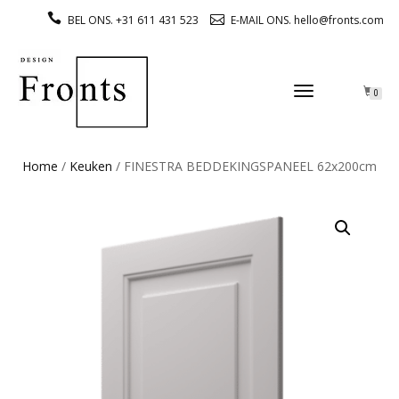
BEL ONS. +31 611 431 523
E-MAIL ONS. hello@fronts.com
TOGGLE
0
NAVIGATION
Home
/
Keuken
/ FINESTRA BEDDEKINGSPANEEL 62x200cm