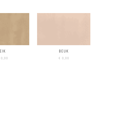
BEUK
VISONE
VERD
0,00
€
0,00