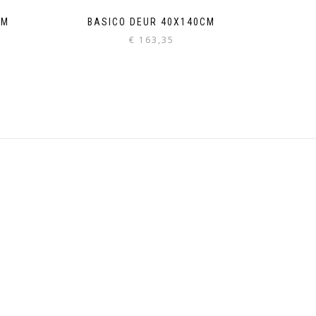
CM
BASICO DEUR 40X140CM
€
163,35