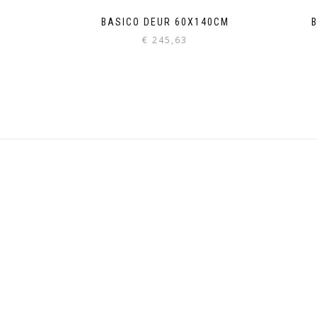
BASICO DEUR 60X140CM
€
245,63