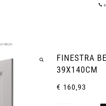
B
KEUKEN
GARDEROBE
GALERIJ
CONTACT
9x140cm
FINESTRA B
39X140CM
€
160,93