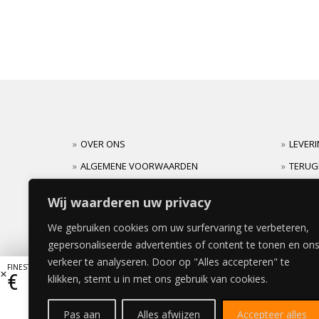
OVER ONS
LEVER
ALGEMENE VOORWAARDEN
TERUG
CARRIERES
GARAN
Wij waarderen uw privacy
We gebruiken cookies om uw surfervaring te verbeteren,
gepersonaliseerde advertenties of content te tonen en on
verkeer te analyseren. Door op "Alles accepteren" te
FINESTRA BEDDEKINGSPANEEL 39x140cm
€
160,93
klikken, stemt u in met ons gebruik van cookies.
Pas aan
Alles afwijzen
Accepteer alles