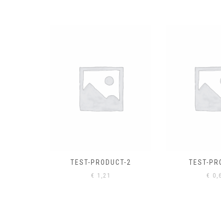
EL
€
0,
CT-2
TEST-PRODUCT
€
0,61