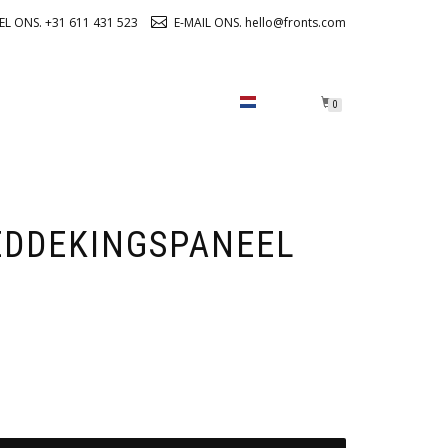
EL ONS. +31 611 431 523
E-MAIL ONS. hello@fronts.com
OVER ONS
CHECKOUT
0
EDDEKINGSPANEEL