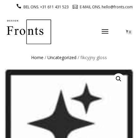
BEL ONS. +31 611 431 523
E-MAIL ONS. hello@fronts.com
TOGGLE
0
NAVIGATION
Home
/
Uncategorized
/ fikcyjny gloss