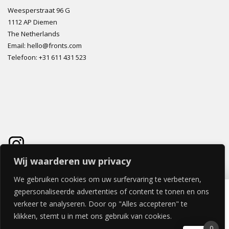
Weesperstraat 96 G
1112 AP Diemen
The Netherlands
Email: hello@fronts.com
Telefoon: +31 611 431 523
Wij waarderen uw privacy
We gebruiken cookies om uw surfervaring te verbeteren,
fikcyjny gloss
gepersonaliseerde advertenties of content te tonen en ons
€
0,00
verkeer te analyseren. Door op "Alles accepteren" te
klikken, stemt u in met ons gebruik van cookies.
0