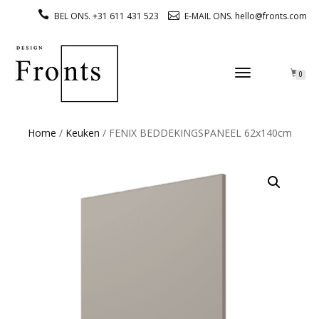
BEL ONS. +31 611 431 523
E-MAIL ONS. hello@fronts.com
TOGGLE
0
NAVIGATION
Home
/
Keuken
/ FENIX BEDDEKINGSPANEEL 62x140cm