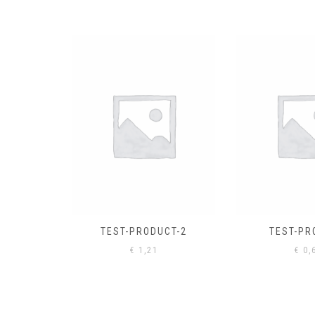
EL
€
0,
CT-2
TEST-PRODUCT
€
0,61