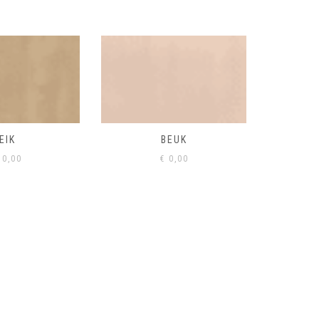
BEUK
VISONE
VERD
0,00
€
0,00