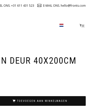
EL ONS. +31 611 431 523
E-MAIL ONS. hello@fronts.com
OVER ONS
CHECKOUT
0
ION DEUR 40X200CM
TOEVOEGEN AAN WINKELWAGEN