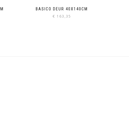
CM
BASICO DEUR 40X140CM
€
163,35