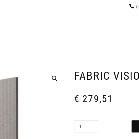
B
KEUKEN
GARDEROBE
GALERIJ
CONTACT
FABRIC VIS
€
279,51