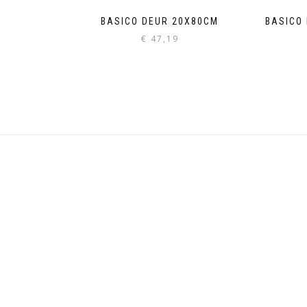
BASICO DEUR 20X80CM
BASICO
€
47,19