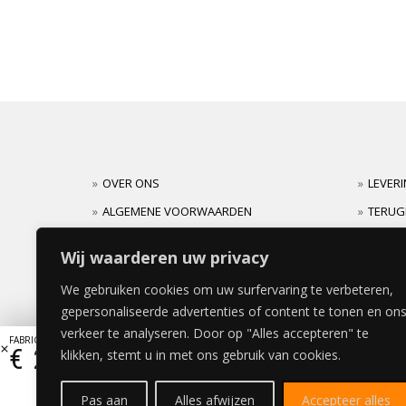
OVER ONS
LEVER
ALGEMENE VOORWAARDEN
TERUG
CARRIERES
GARAN
Wij waarderen uw privacy
We gebruiken cookies om uw surfervaring te verbeteren,
gepersonaliseerde advertenties of content te tonen en on
verkeer te analyseren. Door op "Alles accepteren" te
FABRIC VISION DEUR 40x200cm
€
279,51
klikken, stemt u in met ons gebruik van cookies.
Pas aan
Alles afwijzen
Accepteer alles