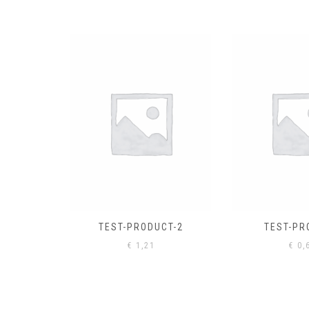
EL
€
0,
CT-2
TEST-PRODUCT
€
0,61