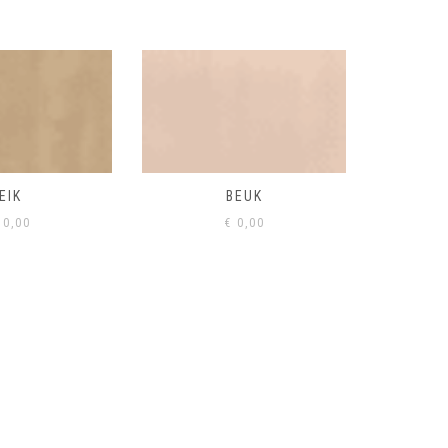
BEUK
VISONE
VERD
0,00
€
0,00