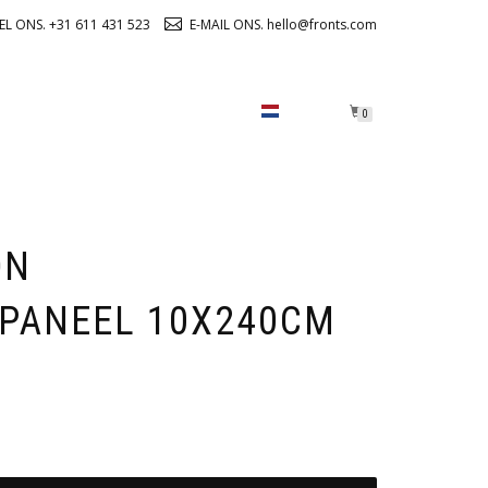
EL ONS. +31 611 431 523
E-MAIL ONS. hello@fronts.com
OVER ONS
CHECKOUT
0
ON
PANEEL 10X240CM