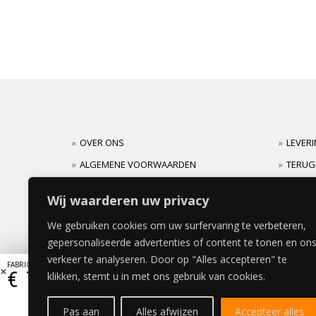
OVER ONS
LEVER
ALGEMENE VOORWAARDEN
TERUG
CARRIERES
GARAN
Wij waarderen uw privacy
We gebruiken cookies om uw surfervaring te verbeteren,
gepersonaliseerde advertenties of content te tonen en on
verkeer te analyseren. Door op "Alles accepteren" te
FABRIC VISION BEDDEKINGSPANEEL 10x240cm
€
71,39
klikken, stemt u in met ons gebruik van cookies.
Pas aan
Alles afwijzen
Accepteer alles