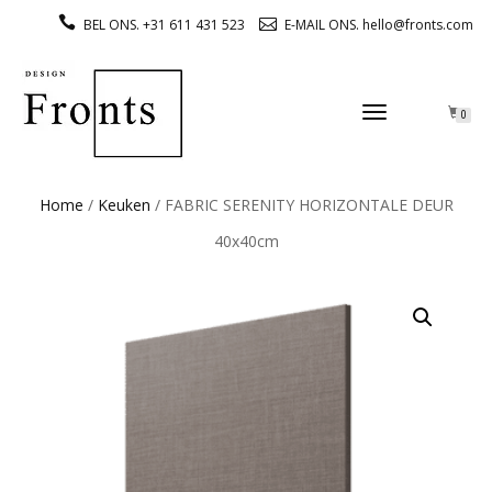
BEL ONS. +31 611 431 523
E-MAIL ONS. hello@fronts.com
TOGGLE
0
NAVIGATION
Home
/
Keuken
/ FABRIC SERENITY HORIZONTALE DEUR
40x40cm