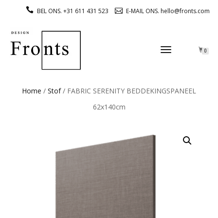
BEL ONS. +31 611 431 523
E-MAIL ONS. hello@fronts.com
TOGGLE
0
NAVIGATION
Home
/
Stof
/ FABRIC SERENITY BEDDEKINGSPANEEL
62x140cm