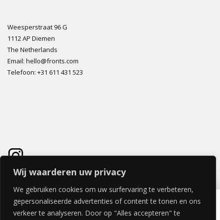
Weesperstraat 96 G
1112 AP Diemen
The Netherlands
Email: hello@fronts.com
Telefoon: +31 611 431 523
Wij waarderen uw privacy
We gebruiken cookies om uw surfervaring te verbeteren,
FABRIC REFLEXION DEUR 60x60cm
gepersonaliseerde advertenties of content te tonen en ons
€
123,42
verkeer te analyseren. Door op "Alles accepteren" te