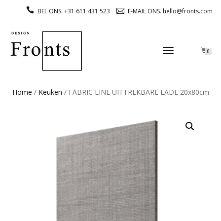
BEL ONS. +31 611 431 523
E-MAIL ONS. hello@fronts.com
TOGGLE
0
NAVIGATION
Home
/
Keuken
/ FABRIC LINE UITTREKBARE LADE 20x80cm