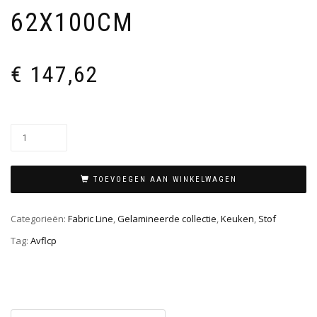
62X100CM
€
147,62
TOEVOEGEN AAN WINKELWAGEN
Categorieën:
Fabric Line
,
Gelamineerde collectie
,
Keuken
,
Stof
Tag:
Avflcp