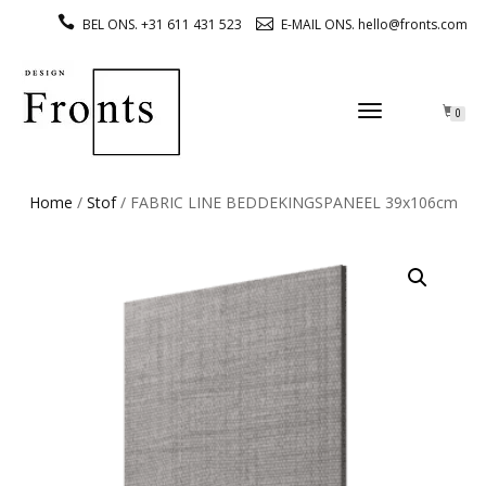
BEL ONS. +31 611 431 523
E-MAIL ONS. hello@fronts.com
TOGGLE
0
NAVIGATION
Home
/
Stof
/ FABRIC LINE BEDDEKINGSPANEEL 39x106cm