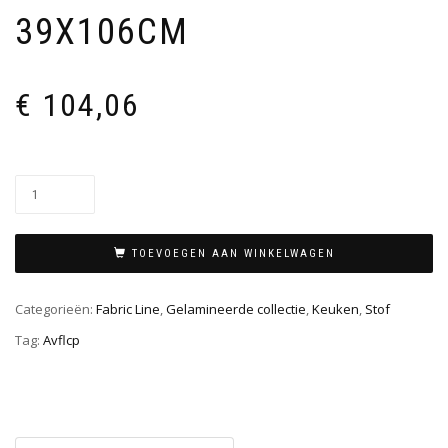
39X106CM
€
104,06
TOEVOEGEN AAN WINKELWAGEN
Categorieën:
Fabric Line
,
Gelamineerde collectie
,
Keuken
,
Stof
Tag:
Avflcp