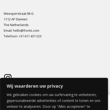
Weesperstraat 96 G
1112 AP Diemen
The Netherlands
Email: hello@fronts.com
Telefoon: +31 611 431 523
Wij waarderen uw privacy
We gebruiken cookies om uw surfervaring te verbeteren,
FABRIC HORIZON DEUR 40x80cm
gepersonaliseerde advertenties of content te tonen en ons
€
112,53
verkeer te analyseren. Door op "Alles accepteren" te