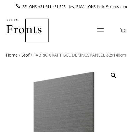
BEL ONS. +31 611 431 523
E-MAIL ONS. hello@fronts.com
TOGGLE
0
NAVIGATION
Home
/
Stof
/ FABRIC CRAFT BEDDEKINGSPANEEL 62x140cm