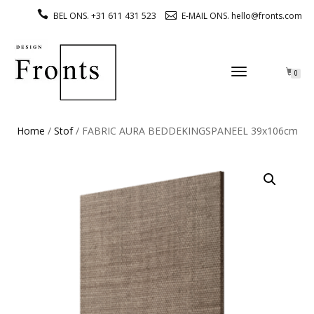
BEL ONS. +31 611 431 523
E-MAIL ONS. hello@fronts.com
TOGGLE
0
NAVIGATION
Home
/
Stof
/ FABRIC AURA BEDDEKINGSPANEEL 39x106cm