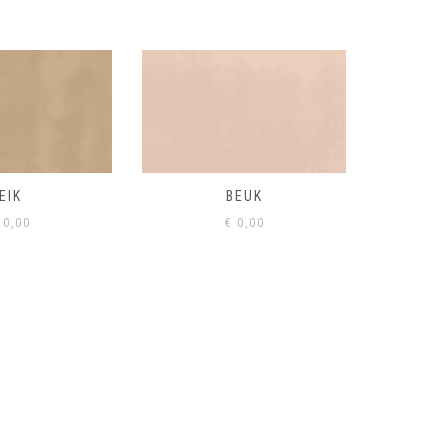
BEUK
VISONE
VERD
0,00
€
0,00