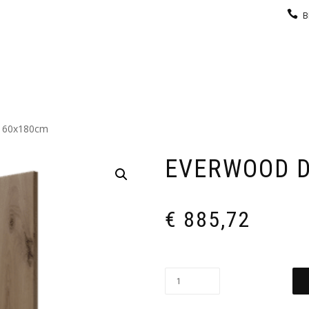
B
KEUKEN
GARDEROBE
GALERIJ
CONTACT
 60x180cm
EVERWOOD 
€
885,72