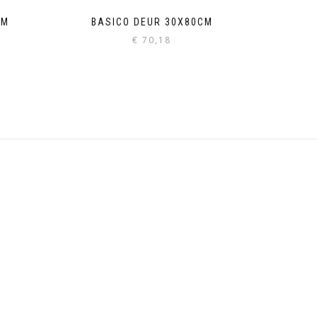
CM
BASICO DEUR 30X80CM
€
70,18