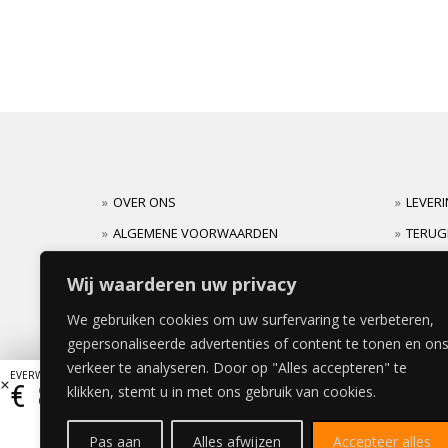
OVER ONS
LEVER
ALGEMENE VOORWAARDEN
TERUG
CARRIERES
GARAN
Wij waarderen uw privacy
We gebruiken cookies om uw surfervaring te verbeteren,
gepersonaliseerde advertenties of content te tonen en on
verkeer te analyseren. Door op "Alles accepteren" te
EVERWOOD DEUR 60x180cm
€
885,72
klikken, stemt u in met ons gebruik van cookies.
Pas aan
Alles afwijzen
Accepteer alles