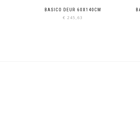
BASICO DEUR 60X140CM
B
€
245,63