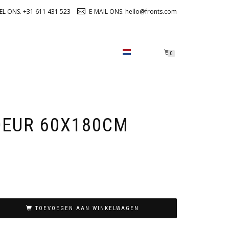
EL ONS. +31 611 431 523
E-MAIL ONS. hello@fronts.com
OVER ONS
CHECKOUT
0
DEUR 60X180CM
TOEVOEGEN AAN WINKELWAGEN