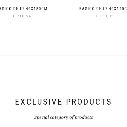
ASICO DEUR 40X180CM
BASICO DEUR 40X140
€
210,54
€
163,35
EXCLUSIVE PRODUCTS
Special category of products