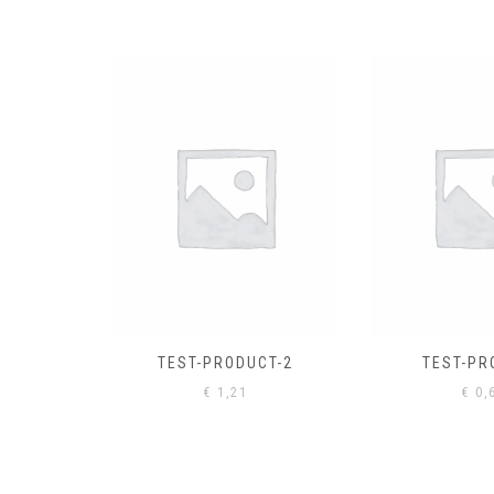
EL
€
0,
CT-2
TEST-PRODUCT
€
0,61