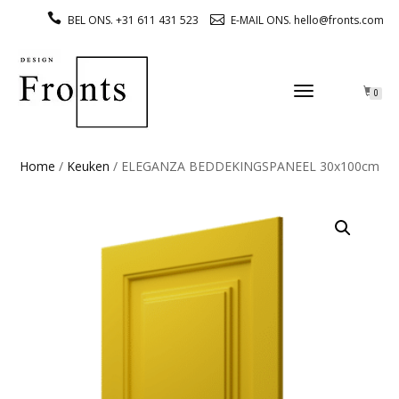
BEL ONS. +31 611 431 523
E-MAIL ONS. hello@fronts.com
TOGGLE
0
NAVIGATION
Home
/
Keuken
/ ELEGANZA BEDDEKINGSPANEEL 30x100cm