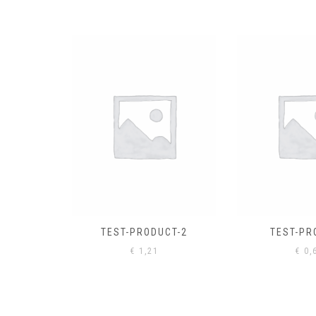
EL
€
0,
CT-2
TEST-PRODUCT
€
0,61