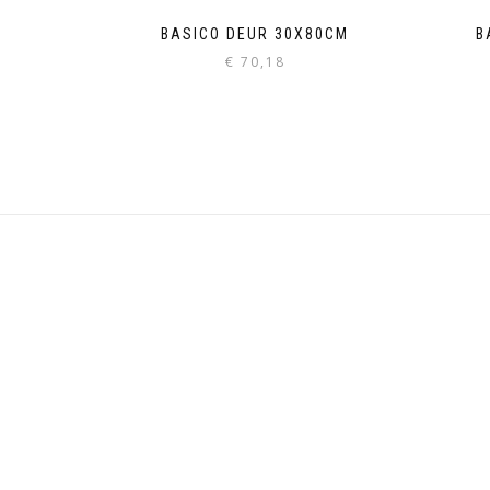
BASICO DEUR 30X80CM
B
€
70,18