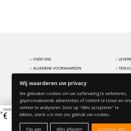
OVER ONS
LEVER
ALGEMENE VOORWAARDEN
TERUG
CARRIERES
GARAN
Wij waarderen uw privacy
We gebruiken cookies om uw surfervaring te verbeteren,
gepersonaliseerde advertenties of content te tonen en on
verkeer te analyseren. Door op "Alles accepteren" te
CRISTAL LUXE BEDDEKINGSPANEEL 62x220cm
€
331,54
klikken, stemt u in met ons gebruik van cookies.
Pas aan
Alles afwijzen
Accepteer alles