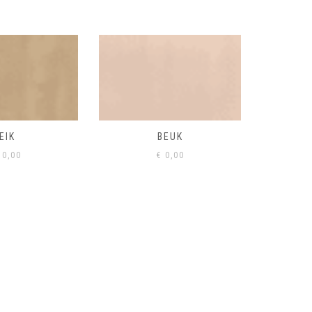
BEUK
VISONE
VERD
0,00
€
0,00