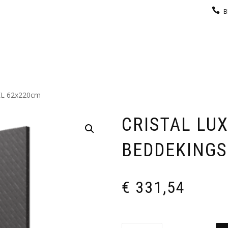
B
KEUKEN
GARDEROBE
GALERIJ
CONTACT
L 62x220cm
CRISTAL LU
BEDDEKINGS
€
331,54