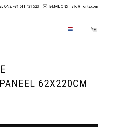
EL ONS. +31 611 431 523
E-MAIL ONS. hello@fronts.com
OVER ONS
CHECKOUT
0
XE
PANEEL 62X220CM