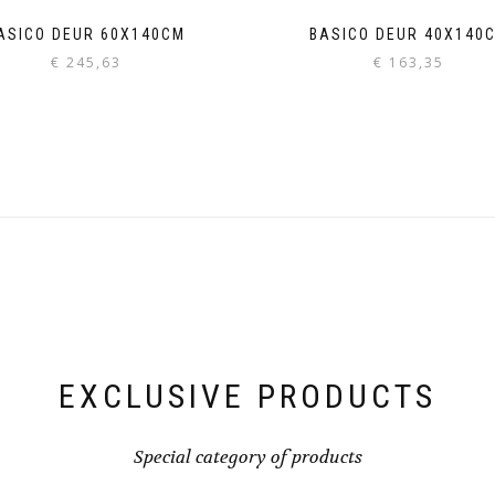
ASICO DEUR 60X140CM
BASICO DEUR 40X140
€
245,63
€
163,35
EXCLUSIVE PRODUCTS
Special category of products