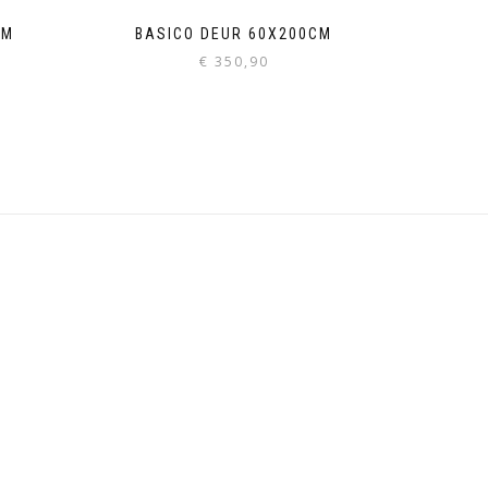
CM
BASICO DEUR 60X200CM
€
350,90