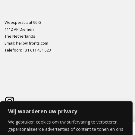
Weesperstraat 96 G
1112 AP Diemen
The Netherlands
Email: hello@fronts.com
Telefoon: +31 611 431 523
Wij waarderen uw privacy
We gebruiken cookies om uw surfervaring te verbeteren,
CORTILE HORIZONTALE DEUR 40x40cm
gepersonaliseerde advertenties of content te tonen en ons
€
55,66