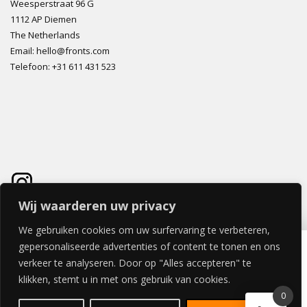
Weesperstraat 96 G
1112 AP Diemen
The Netherlands
Email: hello@fronts.com
Telefoon: +31 611 431 523
Wij waarderen uw privacy
We gebruiken cookies om uw surfervaring te verbeteren,
CIPRINO LADE 60x80cm
gepersonaliseerde advertenties of content te tonen en ons
€
164,56
verkeer te analyseren. Door op "Alles accepteren" te
klikken, stemt u in met ons gebruik van cookies.
0
© 2026 FRONTS.COM ALL RIGHTS RESERVED | POWERED BY