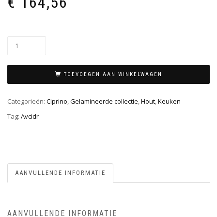
€
164,56
TOEVOEGEN AAN WINKELWAGEN
Categorieën:
Ciprino
,
Gelamineerde collectie
,
Hout
,
Keuken
Tag:
Avcidr
AANVULLENDE INFORMATIE
AANVULLENDE INFORMATIE