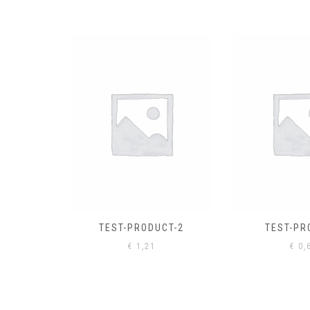
EL
€
0,
CT-2
TEST-PRODUCT
€
0,61