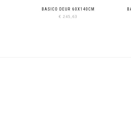
BASICO DEUR 60X140CM
B
€
245,63