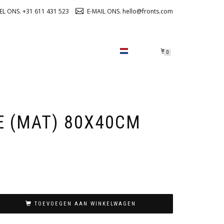
EL ONS. +31 611 431 523
E-MAIL ONS. hello@fronts.com
OVER ONS
CHECKOUT
0
E (MAT) 80X40CM
TOEVOEGEN AAN WINKELWAGEN