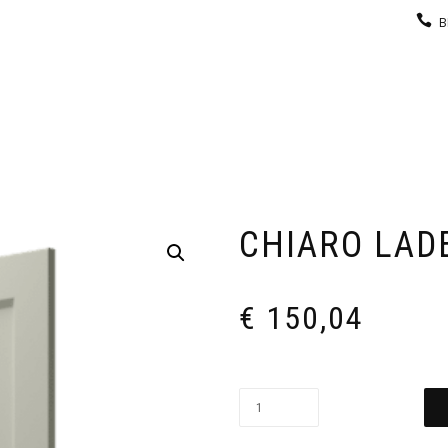
B
KEUKEN
GARDEROBE
GALERIJ
CONTACT
CHIARO LAD
€
150,04