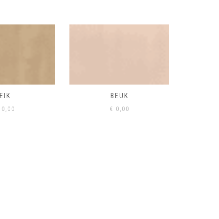
BEUK
VISONE
VERD
0,00
€
0,00