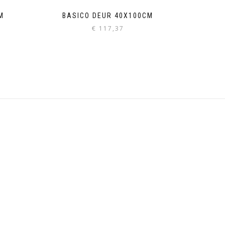
M
BASICO DEUR 40X100CM
€
117,37