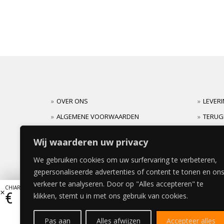
OVER ONS
LEVER
ALGEMENE VOORWAARDEN
TERUG
CARRIERES
GARAN
Wij waarderen uw privacy
We gebruiken cookies om uw surfervaring te verbeteren,
gepersonaliseerde advertenties of content te tonen en on
verkeer te analyseren. Door op "Alles accepteren" te
CHIARO LADE (mat) 80x40cm
€
150,04
klikken, stemt u in met ons gebruik van cookies.
Pas aan
Alles afwijzen
Accepteer alles