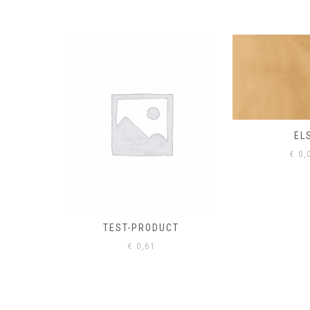
EL
€
0,
CT-2
TEST-PRODUCT
€
0,61