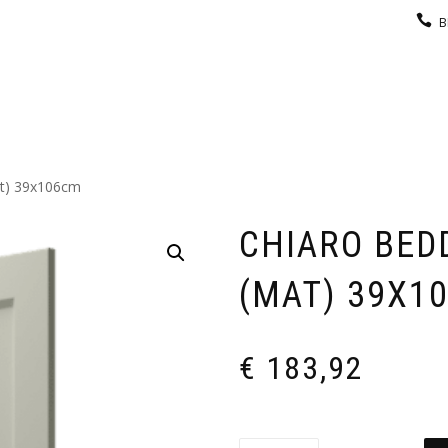
B
KEUKEN
GARDEROBE
GALERIJ
CONTACT
t) 39x106cm
CHIARO BED
(MAT) 39X1
€
183,92