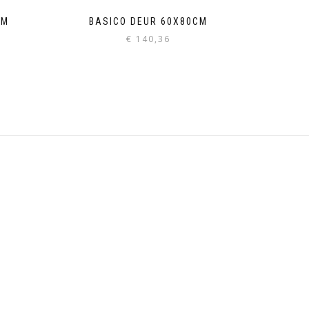
CM
BASICO DEUR 60X80CM
€
140,36