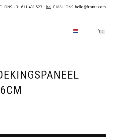
EL ONS. +31 611 431 523
E-MAIL ONS. hello@fronts.com
OVER ONS
CHECKOUT
0
DEKINGSPANEEL
06CM