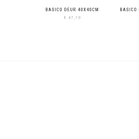
BASICO DEUR 40X40CM
BASICO
€
47,19