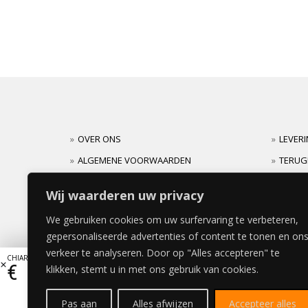
OVER ONS
LEVER
ALGEMENE VOORWAARDEN
TERUG
CARRIERES
GARAN
Wij waarderen uw privacy
We gebruiken cookies om uw surfervaring te verbeteren,
gepersonaliseerde advertenties of content te tonen en on
verkeer te analyseren. Door op "Alles accepteren" te
CHIARO BEDDEKINGSPANEEL (mat) 39x106cm
€
183,92
klikken, stemt u in met ons gebruik van cookies.
Pas aan
Alles afwijzen
Accepteer alles