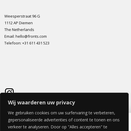
Weesperstraat 96 G
1112 AP Diemen
The Netherlands
Email: hello@fronts.com
Telefoon: +31 611 431 523
Wij waarderen uw privacy
We gebruiken cookies om uw surfervaring te verbeteren,
CASTANETTO LADE 40x80cm
gepersonaliseerde advertenties of content te tonen en ons
€
108,90
verkeer te analyseren. Door op "Alles accepteren" te