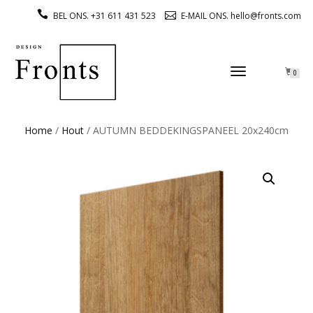
BEL ONS. +31 611 431 523
E-MAIL ONS. hello@fronts.com
TOGGLE
0
NAVIGATION
Home
/
Hout
/ AUTUMN BEDDEKINGSPANEEL 20x240cm