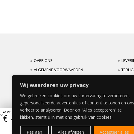
OVER ONS
LEVER
ALGEMENE VOORWAARDEN
TERUG
CARRIERES
GARAN
Wij waarderen uw privacy
We gebruiken cookies om uw surfervaring te verbeteren,
gepersonaliseerde advertenties of content te tonen en on
verkeer te analyseren. Door op "Alles accepteren" te
ACRYLAAT (hoogglans) HORIZONTALE DEUR 40x40cm
€
45,98
klikken, stemt u in met ons gebruik van cookies.
Pas aan
Alles afwijzen
Accepteer alles