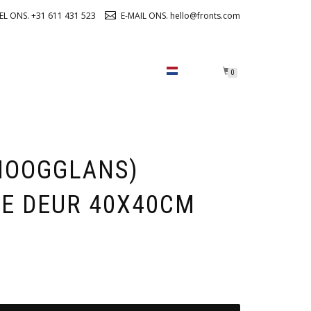
EL ONS. +31 611 431 523
E-MAIL ONS. hello@fronts.com
OVER ONS
CHECKOUT
0
HOOGGLANS)
E DEUR 40X40CM