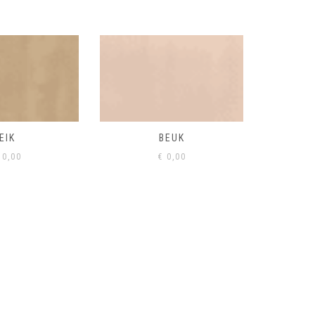
BEUK
VISONE
VERD
0,00
€
0,00