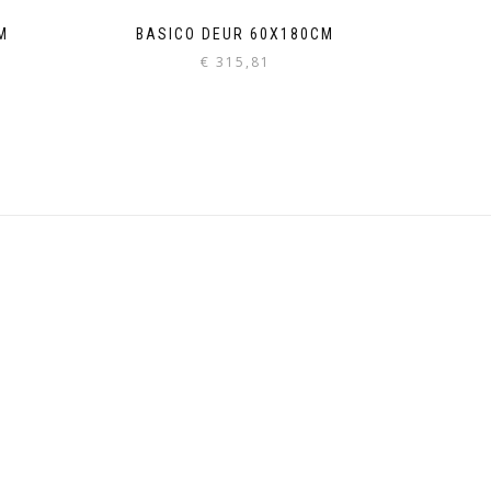
M
BASICO DEUR 60X180CM
€
315,81