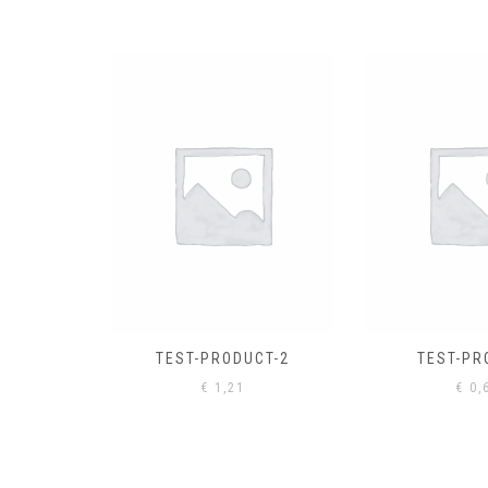
EL
€
0,
CT-2
TEST-PRODUCT
€
0,61