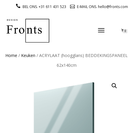
BEL ONS. +31 611 431 523
E-MAIL ONS. hello@fronts.com
TOGGLE
0
NAVIGATION
Home
/
Keuken
/ ACRYLAAT (hoogglans) BEDDEKINGSPANEEL
62x140cm