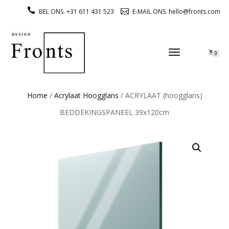
BEL ONS. +31 611 431 523
E-MAIL ONS. hello@fronts.com
TOGGLE
0
NAVIGATION
Home
/
Acrylaat Hoogglans
/ ACRYLAAT (hoogglans)
BEDDEKINGSPANEEL 39x120cm