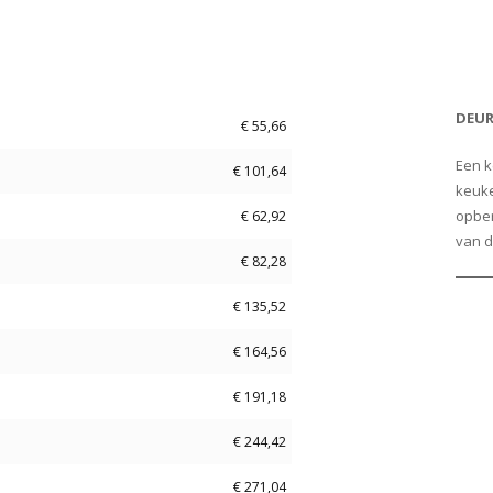
Price
Add to Cart
DEU
€
55,66
Een k
€
101,64
keuke
opber
€
62,92
van d
€
82,28
€
135,52
€
164,56
€
191,18
€
244,42
€
271,04