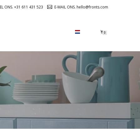
EL ONS. +31 611 431 523
E-MAIL ONS. hello@fronts.com
OVER ONS
CHECKOUT
0