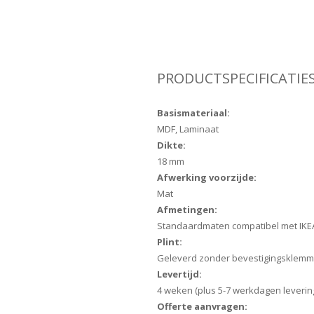
PRODUCTSPECIFICATIE
Basismateriaal:
MDF, Laminaat
Dikte:
18 mm
Afwerking voorzijde:
Mat
Afmetingen:
Standaardmaten compatibel met IKE
Plint:
Geleverd zonder bevestigingsklem
Levertijd:
4 weken (plus 5-7 werkdagen leverin
Offerte aanvragen: