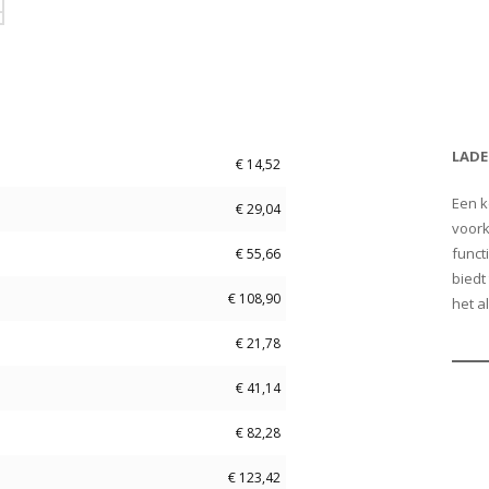
Price
Add to Cart
LADE
€
14,52
Een k
€
29,04
voork
funct
€
55,66
biedt
€
108,90
het a
€
21,78
€
41,14
€
82,28
€
123,42