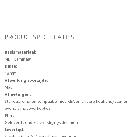
PRODUCTSPECIFICATIES
Basismateriaal:
MDF, Laminaat
Dikte:
18 mm
Afwerking voorzijde:
Mat
Afmetingen:
Standaardmaten compatibel met IKEA en andere keukensystemen,
evenals maatwerkopties
Plint:
Geleverd zonder bevestigingsklemmen
Levertijd:
4 weken (plus 5-7 werkdagen levering)