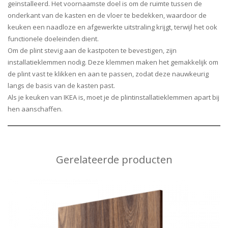
N
geïnstalleerd. Het voornaamste doel is om de ruimte tussen de
P
I
T
A
onderkant van de kasten en de vloer te bedekken, waardoor de
L
N
1
P
keuken een naadloze en afgewerkte uitstraling krijgt, terwijl het ook
I
T
1
L
functionele doeleinden dient.
N
1
x
I
Om de plint stevig aan de kastpoten te bevestigen, zijn
T
1
1
N
installatieklemmen nodig. Deze klemmen maken het gemakkelijk om
8
x
2
T
de plint vast te klikken en aan te passen, zodat deze nauwkeurig
x
2
0
8
langs de basis van de kasten past.
1
2
c
x
Als je keuken van IKEA is, moet je de plintinstallatieklemmen apart bij
2
0
m
2
hen aanschaffen.
0
c
s
2
c
m
e
0
m
s
l
c
s
e
e
m
e
Gerelateerde producten
l
c
s
l
e
t
e
e
c
e
l
c
t
r
e
t
e
e
c
e
r
n
t
r