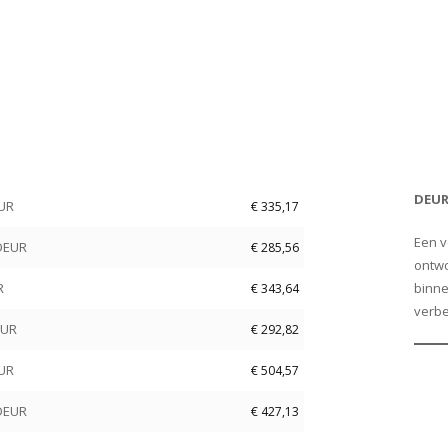
Price
Add to Cart
DEU
EUR
€
335,17
Een v
 DEUR
€
285,56
ontwo
R
binne
€
343,64
verbe
EUR
€
292,82
EUR
€
504,57
 DEUR
€
427,13