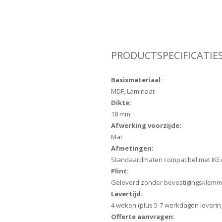
PRODUCTSPECIFICATIE
Basismateriaal:
MDF, Laminaat
Dikte:
18 mm
Afwerking voorzijde:
Mat
Afmetingen:
Standaardmaten compatibel met IKE
Plint:
Geleverd zonder bevestigingsklem
Levertijd:
4 weken (plus 5-7 werkdagen leverin
Offerte aanvragen: