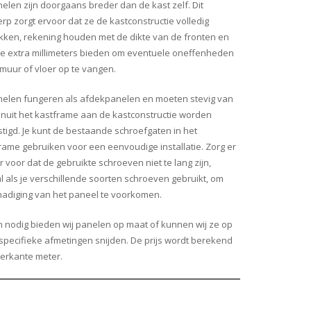
nelen zijn doorgaans breder dan de kast zelf. Dit
rp zorgt ervoor dat ze de kastconstructie volledig
ken, rekening houden met de dikte van de fronten en
e extra millimeters bieden om eventuele oneffenheden
 muur of vloer op te vangen.
nelen fungeren als afdekpanelen en moeten stevig van
nuit het kastframe aan de kastconstructie worden
tigd. Je kunt de bestaande schroefgaten in het
rame gebruiken voor een eenvoudige installatie. Zorg er
r voor dat de gebruikte schroeven niet te lang zijn,
l als je verschillende soorten schroeven gebruikt, om
adiging van het paneel te voorkomen.
n nodig bieden wij panelen op maat of kunnen wij ze op
specifieke afmetingen snijden. De prijs wordt berekend
ierkante meter.