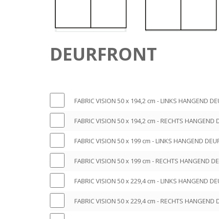
DEURFRONT
Name
F
FABRIC VISION 50 x 194,2 cm - LINKS HANGEND D
A
F
B
FABRIC VISION 50 x 194,2 cm - RECHTS HANGEND
A
R
F
B
I
FABRIC VISION 50 x 199 cm - LINKS HANGEND DEU
A
R
C
F
B
I
FABRIC VISION 50 x 199 cm - RECHTS HANGEND D
V
A
R
C
I
F
B
I
FABRIC VISION 50 x 229,4 cm - LINKS HANGEND D
V
S
A
R
C
I
F
I
B
I
FABRIC VISION 50 x 229,4 cm - RECHTS HANGEND
V
S
A
O
R
C
I
F
I
B