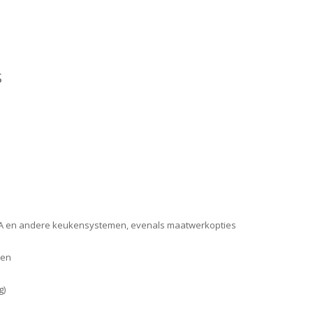
S
A en andere keukensystemen, evenals maatwerkopties
men
g)