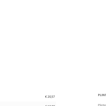
Price
Add to Cart
PLIN
€
20,57
Plint