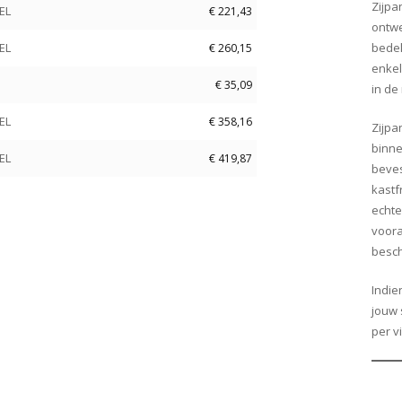
Zijpa
EL
€
221,43
ontwe
EL
bedek
€
260,15
enkel
€
35,09
in de
EL
€
358,16
Zijpa
binne
EL
€
419,87
beves
kastf
echte
voora
besch
Indie
jouw 
per v