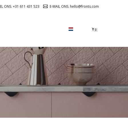
EL ONS. +31 611 431 523
E-MAIL ONS. hello@fronts.com
OVER ONS
CHECKOUT
0