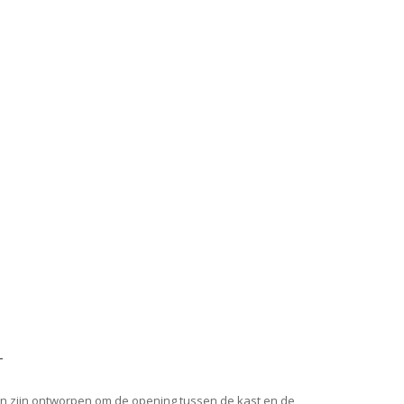
T
en zijn ontworpen om de opening tussen de kast en de